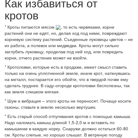
Как избавиться от
кротов
* Кроты питаются мясом
, то есть червяками, корни
растений они не едят, но, делая ход под ними, повреждают
корневую систему растений. Съеденные луковицы цветов – не
их работа, а полевок или медведки. Кроты могут сильно
заглубить луковицу, проделав под ней ход, или повредить
корни, отчего растение может не взойти.
* Кротоловки, которые есть в продаже, имеет смысл ставить
только на очень уплотненной земле, иначе крот, наткнувшись
на металл, постарается его обойти, что в твердой почве ему
сделать труднее. В саду-огороде кротоловки бесполезны, так
как земля слишком мягкая.
* Шум и вибрация – этого кроты не переносят. Почаще косите
газоны, ставьте в землю несколько вертушек.
* Есть старый способ отпугивания кротов с помощью камыша.
Надо наломать камыш длиной 1,5-2,0 м и вставить по
камышинке в каждую норку. Снаружи должно остаться 60-80
см. Кроты слепые, но хорошо слышат. В ветреную погоду