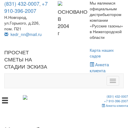
(831) 432-0007
+7
Мы являемся
,
официальным
910-396-2007
ОСНОВАНО
дистрибьютором
Н.Новгород,
В
компании
ул.Горького, д.226,
2004
«Русские газоны»
пом. П21
в Нижегородской
г
kedr_nn@mail.ru
области
Карта наших
ПРОСЧЕТ
садов
СМЕТЫ НА
Анкета
СТАДИИ ЭСКИЗА
клиента
Toggle
navigati
(831) 432-0007
+7 910-396-2007
Анкета клиента