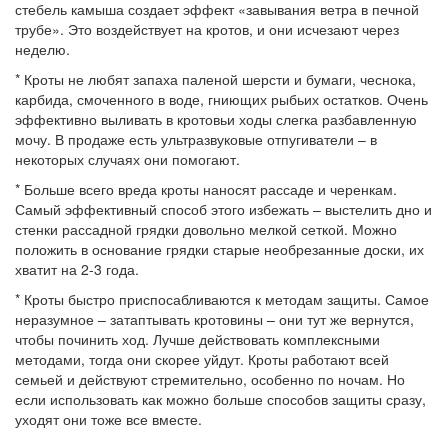
стебель камыша создает эффект «завывания ветра в печной
трубе». Это воздействует на кротов, и они исчезают через
неделю.
* Кроты не любят запаха паленой шерсти и бумаги, чеснока,
карбида, смоченного в воде, гниющих рыбьих остатков. Очень
эффективно выливать в кротовьи ходы слегка разбавленную
мочу. В продаже есть ультразвуковые отпугиватели – в
некоторых случаях они помогают.
* Больше всего вреда кроты наносят рассаде и черенкам.
Самый эффективный способ этого избежать – выстелить дно и
стенки рассадной грядки довольно мелкой сеткой. Можно
положить в основание грядки старые необрезанные доски, их
хватит на 2-3 года.
* Кроты быстро приспосабливаются к методам защиты. Самое
неразумное – затаптывать кротовины – они тут же вернутся,
чтобы починить ход. Лучше действовать комплексными
методами, тогда они скорее уйдут. Кроты работают всей
семьей и действуют стремительно, особенно по ночам. Но
если использовать как можно больше способов защиты сразу,
уходят они тоже все вместе.